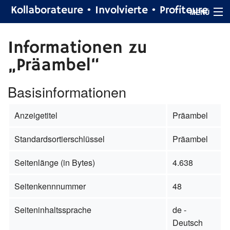
Kollaborateure • Involvierte • Profiteure
MENÜ
Informationen zu
Suche
„Präambel“
Basisinformationen
Anzeigetitel
Präambel
Standardsortierschlüssel
Präambel
Seitenlänge (in Bytes)
4.638
Seitenkennnummer
48
Seiteninhaltssprache
de -
Deutsch